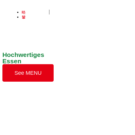
0474-861204
contact@hoipizza.it
Hochwertiges
Essen
See MENU